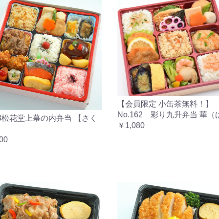
【会員限定 小缶茶無料！】
No.162 彩り九升弁当 華
23松花堂上幕の内弁当 【さく
￥1,080
00