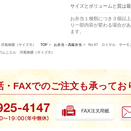
サイズとボリュームと質は最
お弁当１種類につき３個以上
り一部内容が変わる場合があ
ます。
ル 洋風御膳（サイズ大）
TOP
お弁当
＞
高級弁当
No.47 ロイヤル サー
ンのムニエル 洋風御膳（サイズ大）
話・FAXでのご注文も承ってお
お買い物を続ける
カートへ進む