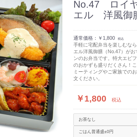
No.47 ロ
エル 洋風御
通常価格：
￥1,800
税込
手軽に宅配弁当を楽しむなら
エル洋風御膳（No.47）
ンのお弁当です。特大エビフ
のおかずも盛りだくさん！こ
ミーティングやご家族でのお
文ください。
￥1,800
税込