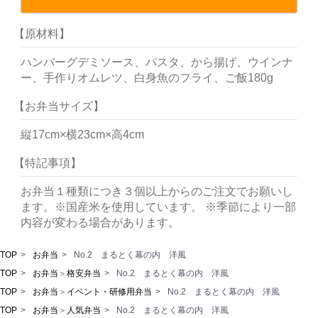
【原材料】
ハンバーグデミソース、パスタ、から揚げ、ウインナ
ー、手作りオムレツ、白身魚のフライ、ご飯180g
【お弁当サイズ】
縦17cm×横23cm×高4cm
【特記事項】
お弁当１種類につき３個以上からのご注文でお願いし
ます。※国産米を使用しています。
※季節により一部
内容が変わる場合があります。
TOP
お弁当
No.2 まるとく幕の内 洋風
TOP
お弁当
＞
格安弁当
No.2 まるとく幕の内 洋風
TOP
お弁当
＞
イベント・研修用弁当
No.2 まるとく幕の内 洋風
TOP
お弁当
＞
人気弁当
No.2 まるとく幕の内 洋風