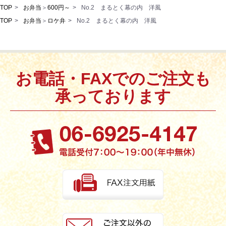
TOP
お弁当
＞
600円～
No.2 まるとく幕の内 洋風
TOP
お弁当
＞
ロケ弁
No.2 まるとく幕の内 洋風
お電話・FAXでのご注文も
承っております
お買い物を続ける
カートへ進む