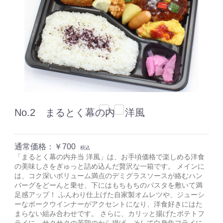
No.2 まるとく幕の内 洋風
通常価格：
￥700
税込
「まるとく幕の内弁当 洋風」は、お手頃価格で楽しめる洋食
の美味しさをぎゅっと詰め込んだ贅沢な一箱です。 メインに
は、コク深いボリューム満点のデミグラスソースが絡むハン
バーグをどーんと乗せ、下にはもちもちのパスタを敷いて満
足感アップ！ ふんわり仕上げた自家製オムレツや、ジューシ
ーなポークウインナーがアクセントになり、洋食好きにはた
まらない組み合わせです。 さらに、カリッと揚げたポテトフ